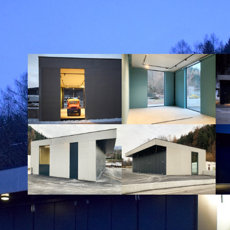
FAHRZEUGHALLE FEUERWEHR ST.L
FERTIGTEILBAUWEISE IN BETON