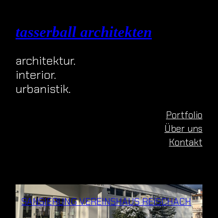
Zum
Inhalt
tasserball architekten
springen
architektur.
interior.
urbanistik.
Portfolio
Über uns
Kontakt
SANSIERUNG VEREINSHAUS REISCHACH