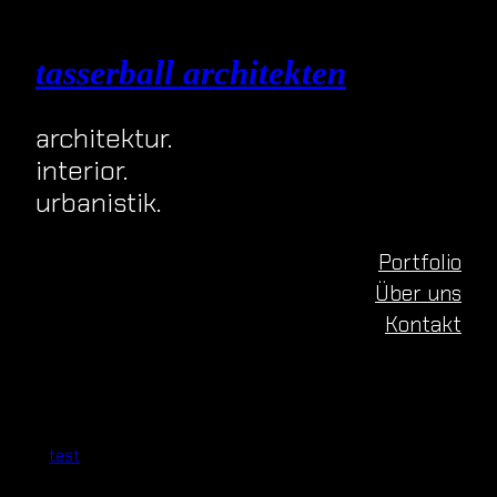
Zum
Inhalt
tasserball architekten
springen
architektur.
interior.
urbanistik.
Portfolio
Über uns
Kontakt
test